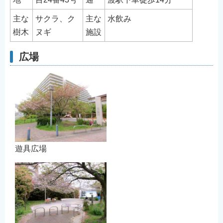
English
主な
サクラ、ク
主な
水飲み
简体中文
樹木
ヌギ
施設
繁體中文
한국어
広場
नेपाली
Filipino
遊具広場