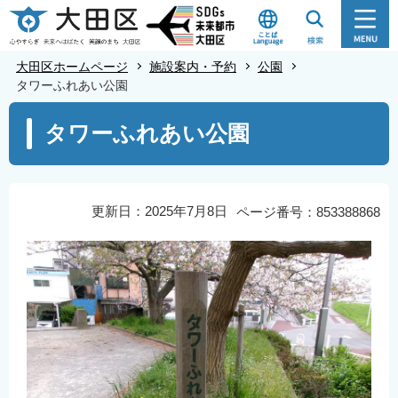
こ
の
ペ
大田区ホームページ
施設案内・予約
公園
ー
タワーふれあい公園
ジ
本
タワーふれあい公園
の
文
先
こ
頭
こ
で
か
更新日：2025年7月8日
ページ番号：853388868
す
ら