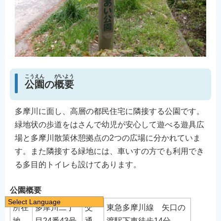
こうえん
がいよう
公園
の
概要
多摩川に面し、高層の都民住宅に隣接する公園です。
緑地状の歩道をはさんで幼児が安心して遊べる遊具広
場と多摩川散策休憩拠点の2つの広場に分かれていま
す。また隣接する緑地には、車いすの方でも利用でき
る多目的トイレも設けてあります。
公園概要
Select Language
所在
多摩川二丁
交
東急多摩川線 矢口の
日本語
地
目24番43号
通
渡駅下車徒歩14分