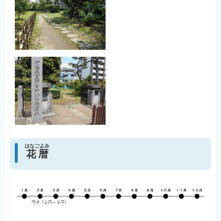
はなごよみ
花暦