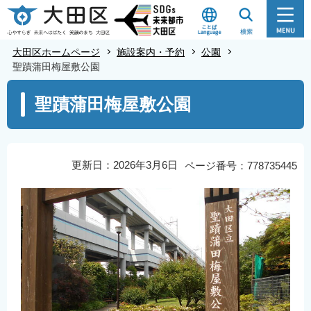
こ
の
ペ
大田区ホームページ
施設案内・予約
公園
ー
聖蹟蒲田梅屋敷公園
ジ
本
聖蹟蒲田梅屋敷公園
の
文
先
こ
頭
こ
で
か
更新日：2026年3月6日
ページ番号：778735445
す
ら