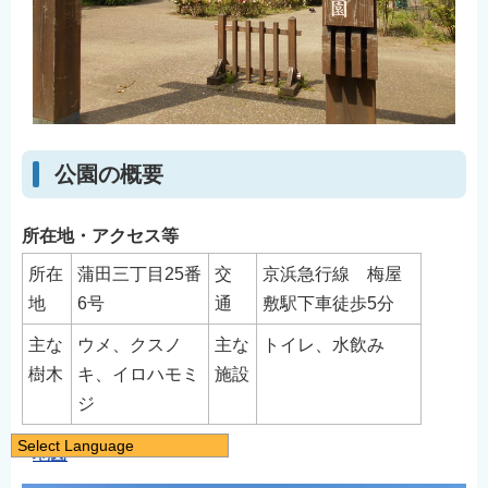
公園の概要
所在地・アクセス等
所在
蒲田三丁目25番
交
京浜急行線 梅屋
地
6号
通
敷駅下車徒歩5分
主な
ウメ、クスノ
主な
トイレ、水飲み
樹木
キ、イロハモミ
施設
ジ
Select Language
地図
日本語