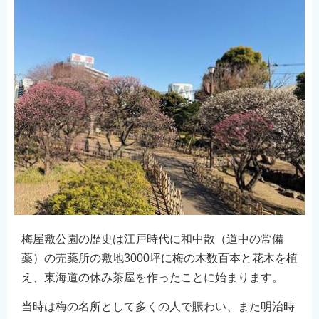
English
简体中文
繁體中文
한국어
नेपाली
Filipino
梅屋敷公園の歴史は江戸時代に和中散（道中の常備
薬）の売薬所の敷地3000坪に梅の木数百本と花木を植
え、東海道の休み茶屋を作ったことに始まります。
当時は梅の名所として多くの人で賑わい、また明治時