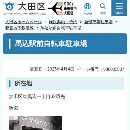
こ
の
ペ
大田区ホームページ
施設案内・予約
自転車等駐車場
ー
都営地下鉄沿線
馬込駅前自転車駐車場
ジ
本
馬込駅前自転車駐車場
の
文
先
こ
頭
こ
で
か
更新日：2025年4月4日
ページ番号：636005837
す
ら
所在地
大田区東馬込一丁目32番先
地図