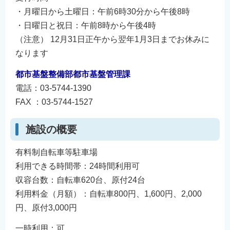
English
・月曜日から土曜日：午前6時30分から午後8時
简体中文
・日曜日と祝日：午前8時から午後4時
（注意） 12月31日正午から翌年1月3日までお休みに
繁體中文
なります
한국어
नेपाली
都市基盤整備部都市基盤管理課
電話：03-5744-1390
Filipino
FAX ：03-5744-1527
施設の概要
有料制自転車等駐車場
利用できる時間帯：24時間利用可
収容台数：自転車620台、原付24台
利用料金（月額）：自転車800円、1,600円、2,000
円、原付3,000円
一時利用：可