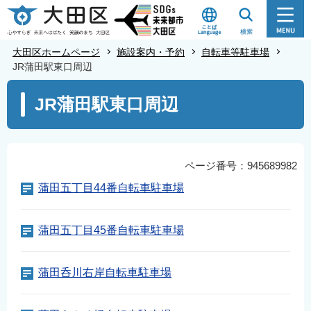
こ
の
ペ
大田区ホームページ
施設案内・予約
自転車等駐車場
ー
JR蒲田駅東口周辺
ジ
本
JR蒲田駅東口周辺
の
文
先
こ
頭
こ
で
か
ページ番号：945689982
す
ら
蒲田五丁目44番自転車駐車場
蒲田五丁目45番自転車駐車場
蒲田呑川右岸自転車駐車場