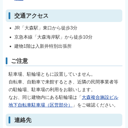
English
简体中文
交通アクセス
繁體中文
JR「大森駅」東口から徒歩3分
한국어
京急本線「大森海岸駅」から徒歩10分
नेपाली
建物1階は入新井特別出張所
Filipino
ご注意
駐車場、駐輪場ともに設置していません。
自転車、自動車で来館するとき、近隣の民間事業者等
の駐輪場、駐車場の利用をお願いします。
なお、同じ建物内にある駐輪場は「
大森複合施設ビル
地下自転車駐車場（区営部分）
」をご確認ください。
連絡先