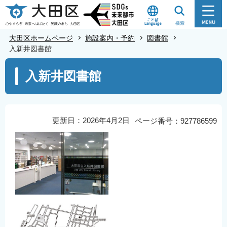
こ
の
ペ
大田区ホームページ
施設案内・予約
図書館
ー
入新井図書館
ジ
本
入新井図書館
の
文
先
こ
頭
こ
で
か
更新日：2026年4月2日
ページ番号：927786599
す
ら