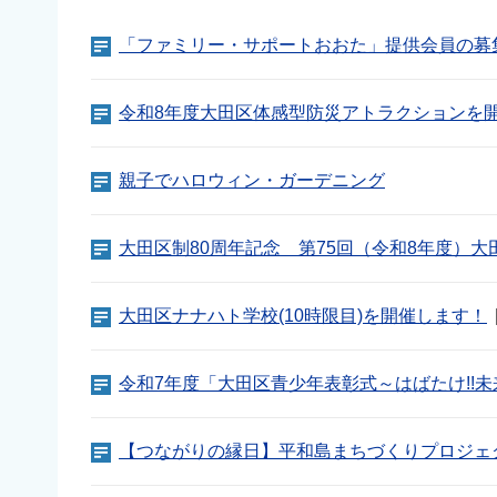
「ファミリー・サポートおおた」提供会員の募
令和8年度大田区体感型防災アトラクションを
親子でハロウィン・ガーデニング
大田区制80周年記念 第75回（令和8年度）
大田区ナナハト学校(10時限目)を開催します！
令和7年度「大田区青少年表彰式～はばたけ!!
【つながりの縁日】平和島まちづくりプロジェ