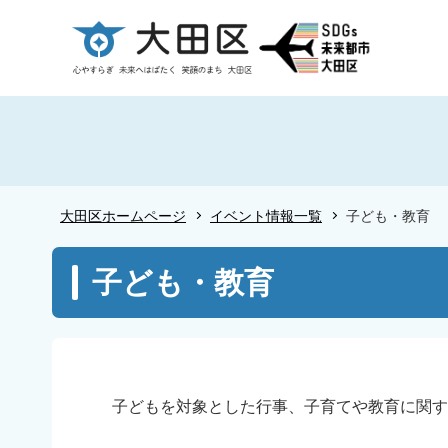
こ
の
ペ
ー
ジ
の
先
頭
大田区ホームページ
イベント情報一覧
子ども・教育
で
す
本
子ども・教育
文
こ
こ
か
ら
子どもを対象とした行事、子育てや教育に関す