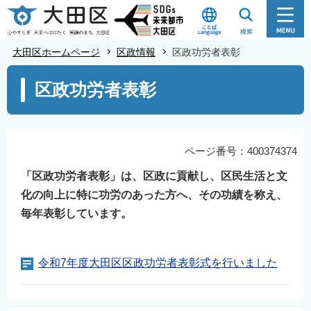
こ
の
ペ
大田区ホームページ
区政情報
区政功労者表彰
ー
本
ジ
区政功労者表彰
文
の
こ
先
こ
頭
か
ページ番号：400374374
で
ら
「区政功労者表彰」は、区政に貢献し、区民生活と文
す
化の向上に特に功労のあった方へ、その功績を称え、
毎年表彰しています。
令和7年度大田区区政功労者表彰式を行いました