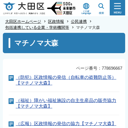
こ
の
ペ
大田区ホームページ
区政情報
公民連携
ー
包括連携している企業・学術機関等
マチノマ大森
ジ
本
マチノマ大森
の
文
先
こ
頭
こ
で
か
ページ番号：778696667
す
ら
（防犯）区政情報の発信（自転車の盗難防止等）
【マチノマ大森】
（福祉）障がい福祉施設の自主生産品の販売協力
【マチノマ大森】
（広報）区政情報の発信の協力【マチノマ大森】