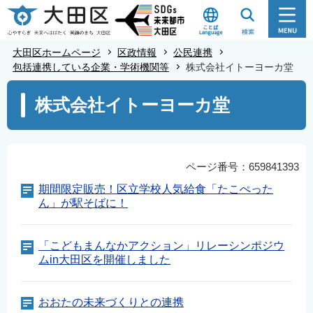
こ
の
ペ
大田区ホームページ
区政情報
公民連携
ー
包括連携している企業・学術機関等
株式会社イトーヨーカ堂
ジ
本
株式会社イトーヨーカ堂
の
文
先
こ
頭
こ
で
か
ページ番号：659841393
す
ら
期間限定販売！区立学校人気給食「たこぺった
ん」が駅そばに！
「こどもまんなかアクション」リレーシンポジウ
ムin大田区を開催しました
おおたの未来づくりとの連携