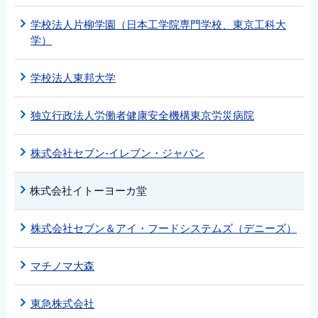
English
学校法人片柳学園（日本工学院専門学校、東京工科大
简体中文
学）
繁體中文
学校法人東邦大学
한국어
नेपाली
独立行政法人労働者健康安全機構東京労災病院
Filipino
株式会社セブン-イレブン・ジャパン
株式会社イトーヨーカ堂
株式会社セブン＆アイ・フードシステムズ（デニーズ）
マチノマ大森
東急株式会社