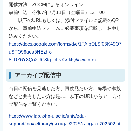
開催方法：ZOOMによるオンライン
事前申込：令和7年7月11日（金曜日）12：00
以下のURLもしくは、添付ファイルに記載のQR
から、事前申込フォームに必要事項を記載し、お申し
込みください。
https://docs.google.com/forms/d/e/1FAIpQLSf03K49Q7
uSTO98gea5HEzhx-
8JDZ6Y8Qn2UO8tg_bLsXVfNQ/viewform
アーカイブ配信中
当日に配信を見逃した方、再度見たい方、職場や家族
などと共有したい方は是非、以下のURLからアーカイ
ブ配信をご覧ください。
https://www.lab.toho-u.ac.jp/univ/edu-
support/movielibrary/gakugai/2025/kangaku202502.ht