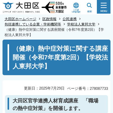
こ
の
ペ
大田区ホームページ
区政情報
公民連携
ー
包括連携している企業・学術機関等
学校法人東邦大学
（健康）熱中症対策に関する講座開催（令和7年度第2回）【学
ジ
校法人東邦大学】
の
本
先
（健康）熱中症対策に関する講座
文
頭
開催（令和7年度第2回）【学校法
こ
で
こ
す
人東邦大学】
か
ら
更新日：2025年7月29日
ページ番号：278087733
大田区官学連携人材育成講座 「職場
の熱中症対策」を開催します。