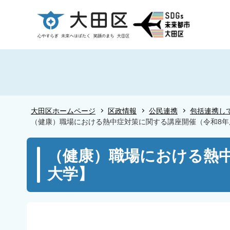
こ
の
ペ
ー
ジ
の
先
頭
大田区ホームページ
区政情報
公民連携
包括連携し
で
（健康）職場における熱中症対策に関する講座開催（令和8年
す
本
（健康）職場における熱中
文
大学】
こ
こ
か
ら