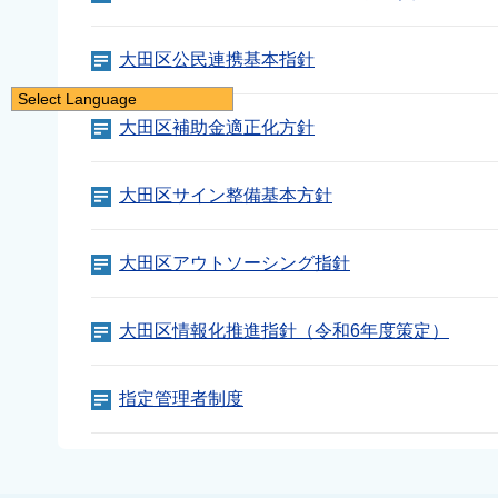
大田区公民連携基本指針
Select Language
大田区補助金適正化方針
日本語
English
大田区サイン整備基本方針
简体中文
繁體中文
大田区アウトソーシング指針
한국어
नेपाली
大田区情報化推進指針（令和6年度策定）
Filipino
指定管理者制度