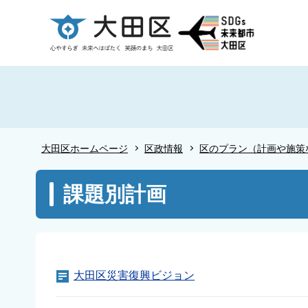
こ
の
ペ
ー
ジ
の
先
頭
大田区ホームページ
区政情報
区のプラン（計画や施策
で
す
本
課題別計画
文
こ
こ
か
ら
大田区災害復興ビジョン