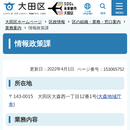
こ
の
ペ
大田区ホームページ
区政情報
区の組織・業務・窓口案内
ー
業務案内
情報政策課
ジ
本
情報政策課
の
文
先
こ
頭
こ
で
か
更新日：2022年4月1日
ページ番号：153065752
す
ら
所在地
〒143-0015 大田区大森西一丁目12番1号(
大森地域庁
舎
)
業務内容