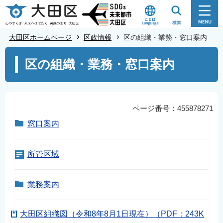
こ
の
ペ
大田区ホームページ
区政情報
区の組織・業務・窓口案内
ー
本
ジ
区の組織・業務・窓口案内
文
の
こ
先
こ
頭
か
ページ番号：455878271
で
ら
窓口案内
す
所管区域
業務案内
大田区組織図（令和8年8月1日現在）（PDF：243K