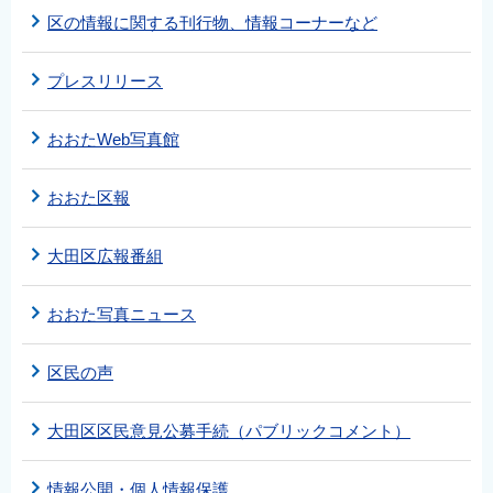
English
区の情報に関する刊行物、情報コーナーなど
简体中文
プレスリリース
繁體中文
한국어
おおたWeb写真館
नेपाली
Filipino
おおた区報
大田区広報番組
おおた写真ニュース
区民の声
大田区区民意見公募手続（パブリックコメント）
情報公開・個人情報保護