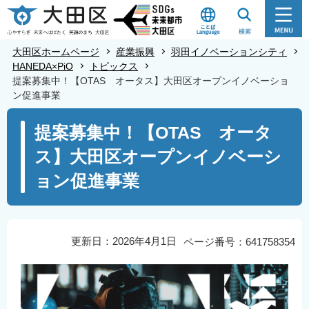
こ
の
ペ
大田区ホームページ
産業振興
羽田イノベーションシティ
ー
HANEDA×PiO
トピックス
提案募集中！【OTAS オータス】大田区オープンイノベーショ
ジ
ン促進事業
の
本
先
提案募集中！【OTAS オータ
文
頭
ス】大田区オープンイノベーシ
こ
で
こ
す
ョン促進事業
か
ら
更新日：2026年4月1日
ページ番号：641758354