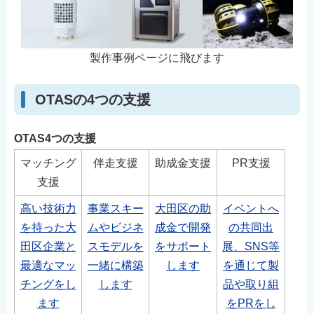
製作事例ページに飛びます
OTASの4つの支援
OTAS4つの支援
マッチング
伴走支援
助成金支援
PR支援
支援
高い技術力
事業スキー
大田区の助
イベントへ
を持った大
ムやビジネ
成金で開発
の共同出
田区企業と
スモデルを
をサポート
展、SNS等
最適なマッ
一緒に構築
します
を通じて製
チングをし
します
品や取り組
ます
をPRをし