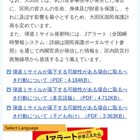
なお、大田区では、武力攻撃事態等が発生した場合
に、区民の皆さんの生命、身体及び財産を保護し、そ
れに及ぼす影響を最小とするため、大田区国民保護計
画を定めています。
また、弾道ミサイル発射時には、Jアラート（全国瞬
時警報システム：詳細は国民保護ポータルサイト参
照）を通じて内閣官房が発信した情報を、区内防災行
政無線塔から放送するよう備えています。
弾道ミサイルが落下する可能性がある場合に取るべ
き行動について（PDF：4,184KB）
弾道ミサイルが落下する可能性がある場合に取るべ
き行動について（多言語版）（PDF：4,712KB）
弾道ミサイルが落下する可能性がある場合に取るべ
き行動について（子ども向け）（PDF：3,363KB）
Select Language
日本語