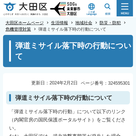
こ
の
ペ
大田区ホームページ
生活情報
地域社会
防災・防犯
ー
危機管理対策
弾道ミサイル落下時の行動について
ジ
本
弾道ミサイル落下時の行動につい
の
文
先
て
こ
頭
こ
で
か
す
ら
更新日：2024年2月2日
ページ番号：324595301
弾道ミサイル落下時の行動について
「弾道ミサイル落下時の行動」について以下のリンク
（内閣官房の国民保護ポータルサイト）をご覧くださ
い。