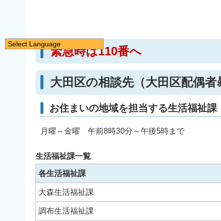
Select Language
緊急時は110番へ
日本語
English
大田区の相談先（大田区配偶者
简体中文
繁體中文
お住まいの地域を担当する生活福祉課
한국어
月曜～金曜 午前8時30分～午後5時まで
नेपाली
Filipino
生活福祉課一覧
各生活福祉課
大森生活福祉課
調布生活福祉課