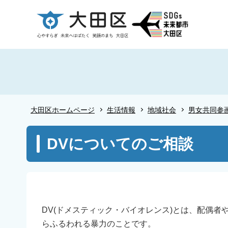
こ
の
ペ
ー
ジ
の
先
頭
大田区ホームページ
生活情報
地域社会
男女共同参
で
す
本
DVについてのご相談
文
こ
こ
か
ら
DV(ドメスティック・バイオレンス)とは、配偶
らふるわれる暴力のことです。