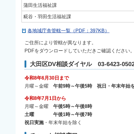
蒲田生活福祉課
糀谷・羽田生活福祉課
各地域庁舎管轄一覧（PDF：397KB）
ご住所により管轄が異なります。
PDFをダウンロードしていただきご確認ください
大田区DV相談ダイヤル
03-6423-050
令和8年6月30日まで
月曜～金曜
午前9時～午後5時 祝日・年末年始
令和8年7月1日から
月曜～金曜
午後5時～午後8時
土曜 午後1時～午後7時
祝日実施
・年末年始を除く