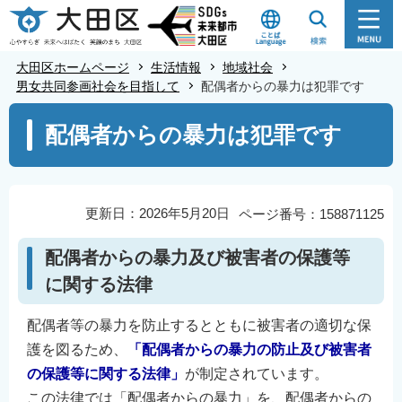
こ
の
ペ
大田区ホームページ
生活情報
地域社会
ー
男女共同参画社会を目指して
配偶者からの暴力は犯罪です
ジ
本
配偶者からの暴力は犯罪です
の
文
先
こ
頭
こ
で
か
更新日：2026年5月20日
ページ番号：158871125
す
ら
配偶者からの暴力及び被害者の保護等
に関する法律
配偶者等の暴力を防止するとともに被害者の適切な保
護を図るため、
「配偶者からの暴力の防止及び被害者
の保護等に関する法律」
が制定されています。
この法律では「配偶者からの暴力」を、配偶者からの