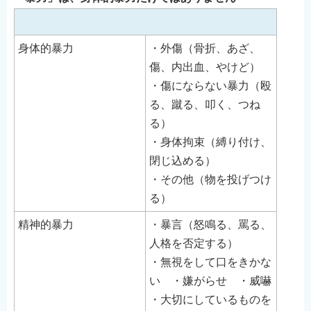
English
简体中文
身体的暴力
・外傷（骨折、あざ、
繁體中文
傷、内出血、やけど）
한국어
・傷にならない暴力（殴
नेपाली
る、蹴る、叩く、つね
Filipino
る）
・身体拘束（縛り付け、
閉じ込める）
・その他（物を投げつけ
る）
精神的暴力
・暴言（怒鳴る、罵る、
人格を否定する）
・無視をして口をきかな
い ・嫌がらせ ・威嚇
・大切にしているものを