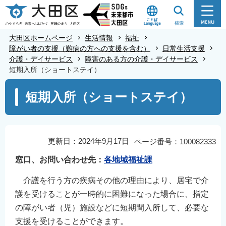
こ
の
ペ
大田区ホームページ
生活情報
福祉
ー
障がい者の支援（難病の方への支援を含む）
日常生活支援
介護・デイサービス
障害のある方の介護・デイサービス
ジ
短期入所（ショートステイ）
の
本
先
短期入所（ショートステイ）
文
頭
こ
で
こ
す
か
更新日：2024年9月17日
ページ番号：100082333
ら
窓口、お問い合わせ先：
各地域福祉課
介護を行う方の疾病その他の理由により、居宅で介
護を受けることが一時的に困難になった場合に、指定
の障がい者（児）施設などに短期間入所して、必要な
支援を受けることができます。