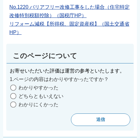
English
No.1220 バリアフリー改修工事をした場合（住宅特定
改修特別税額控除）（国税庁HP）
简体中文
リフォーム減税【所得税、固定資産税】（国土交通省
繁體中文
HP）
한국어
नेपाली
Filipino
このページについて
お寄せいただいた評価は運営の参考といたします。
1.ページの内容はわかりやすかったですか？
わかりやすかった
どちらともいえない
わかりにくかった