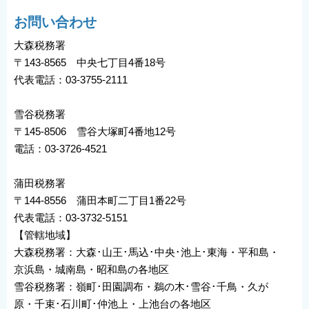
お問い合わせ
大森税務署
〒143-8565 中央七丁目4番18号
代表電話：03-3755-2111
雪谷税務署
〒145-8506 雪谷大塚町4番地12号
電話：03-3726-4521
蒲田税務署
〒144-8556 蒲田本町二丁目1番22号
代表電話：03-3732-5151
【管轄地域】
大森税務署：大森･山王･馬込･中央･池上･東海・平和島・
京浜島・城南島・昭和島の各地区
雪谷税務署：嶺町･田園調布・鵜の木･雪谷･千鳥・久が
原・千束･石川町･仲池上・上池台の各地区