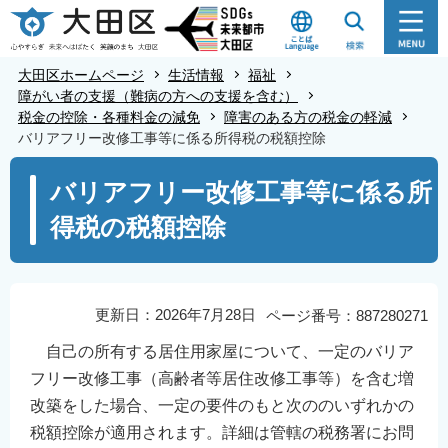
こ
の
ペ
大田区ホームページ
生活情報
福祉
ー
障がい者の支援（難病の方への支援を含む）
税金の控除・各種料金の減免
障害のある方の税金の軽減
ジ
バリアフリー改修工事等に係る所得税の税額控除
の
本
先
バリアフリー改修工事等に係る所
文
頭
得税の税額控除
こ
で
こ
す
か
ら
更新日：2026年7月28日
ページ番号：887280271
自己の所有する居住用家屋について、一定のバリア
フリー改修工事（高齢者等居住改修工事等）を含む増
改築をした場合、一定の要件のもと次ののいずれかの
税額控除が適用されます。詳細は管轄の税務署にお問