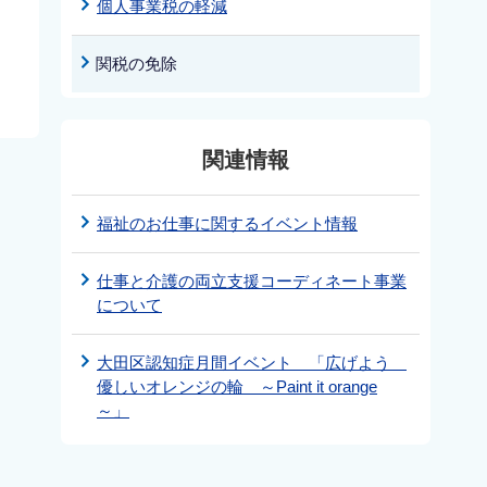
個人事業税の軽減
関税の免除
関連情報
福祉のお仕事に関するイベント情報
仕事と介護の両立支援コーディネート事業
について
大田区認知症月間イベント 「広げよう
優しいオレンジの輪 ～Paint it orange
～」