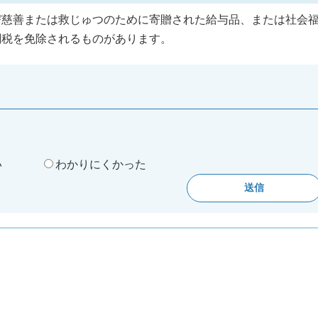
び慈善または救じゅつのために寄贈された給与品、または社会
関税を免除されるものがあります。
。
い
わかりにくかった