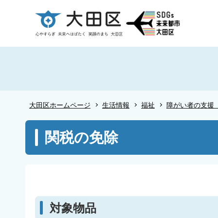
こ
の
ペ
ー
ジ
の
先
頭
大田区ホームページ
生活情報
福祉
障がい者の支援
で
す
本
関税の免除
文
こ
こ
か
ら
対象物品