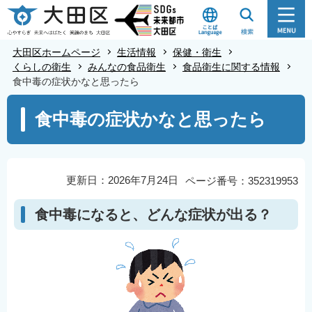
こ
の
ペ
大田区ホームページ
生活情報
保健・衛生
ー
くらしの衛生
みんなの食品衛生
食品衛生に関する情報
食中毒の症状かなと思ったら
ジ
の
本
食中毒の症状かなと思ったら
先
文
頭
こ
で
こ
す
か
更新日：2026年7月24日
ページ番号：352319953
ら
食中毒になると、どんな症状が出る？