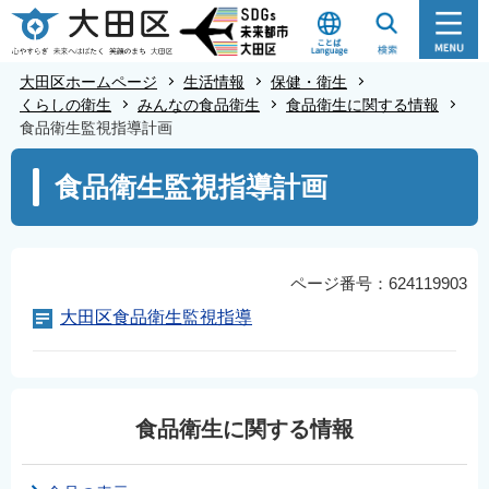
こ
の
ペ
大田区ホームページ
生活情報
保健・衛生
ー
くらしの衛生
みんなの食品衛生
食品衛生に関する情報
食品衛生監視指導計画
ジ
の
本
食品衛生監視指導計画
先
文
頭
こ
で
こ
す
か
ページ番号：624119903
ら
大田区食品衛生監視指導
食品衛生に関する情報