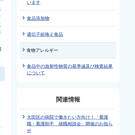
います
識
唇
食品添加物
死
が
遺伝子組換え食品
1
食物アレルギー
食品中の放射性物質の基準値及び検査結果
について
関連情報
大田区の病院で働きたい方向け！「看護
職・看護助手 就職相談会」開催のお知ら
せ