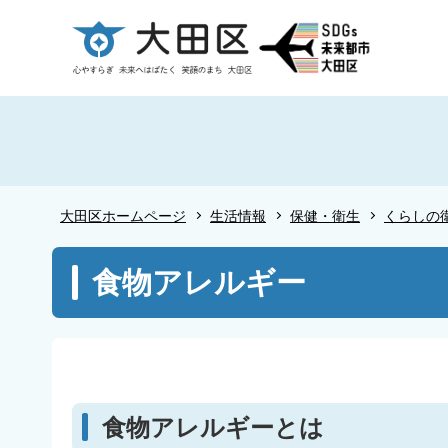
こ
の
ペ
ー
ジ
の
先
頭
大田区ホームページ
生活情報
保健・衛生
くらしの
で
す
本
食物アレルギー
文
こ
こ
か
ら
食物アレルギーとは