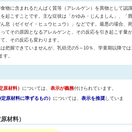
食物に含まれるたんぱく質等（アレルゲン）を異物として認
状を起こすことです。主な症状は「かゆみ・じんましん」、「
ぜん息（ゼイゼイ・ヒュウヒュウ）」などです。最悪の場合、
よってその原因となるアレルゲンと、その反応を引き起こす量
って、その反応も変わります。
把握できていませんが、乳幼児の5～10％、学童期以降では
ます。
定原材料）
については、
表示が義務
付けられています。
特定原材料に準ずるもの）
については、
表示を推奨
していま
定原材料）