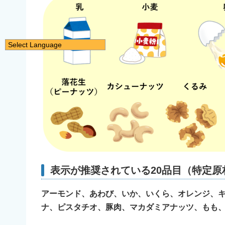
Select Language
日本語
English
简体中文
繁體中文
한국어
नेपाली
Filipino
表示が推奨されている20品目（特定原
アーモンド、あわび、いか、いくら、オレンジ、
ナ、ピスタチオ、豚肉、マカダミアナッツ、もも