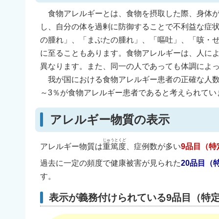
食物アレルギーとは、食物を摂取した際、身体が
し、自分の体を過剰に防御することで不利益な症
の腫れ」、「まぶたの腫れ」、「嘔吐」、「咳・
に至ることもあります。食物アレルギーは、人に
異なります。また、同一の人であっても体調によ
我が国における食物アレルギー患者の正確な人数は
～3％が食物アレルギー患者であると考えられてい
アレルギー物質の表示
じゅうとくど
アレルギー物質は
重篤度
、症例数が多い
9品目（特
過去に一定の頻度で健康被害が見られた
20品目（
す。
表示が義務付けられている9品目（特