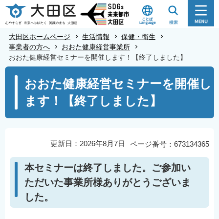
こ
の
ペ
大田区ホームページ
生活情報
保健・衛生
ー
事業者の方へ
おおた健康経営事業所
おおた健康経営セミナーを開催します！【終了しました】
ジ
の
本
おおた健康経営セミナーを開催し
先
文
ます！【終了しました】
頭
こ
で
こ
す
か
ら
更新日：2026年8月7日
ページ番号：673134365
本セミナーは終了しました。ご参加い
ただいた事業所様ありがとうございま
した。