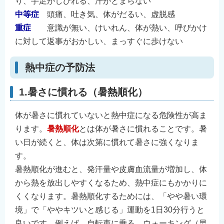
り、手足がしびれる、汗がとまらない
English
中等症
頭痛、吐き気、体がだるい、虚脱感
简体中文
重症
意識が無い、けいれん、体が熱い、呼びかけ
繁體中文
に対して返事がおかしい、まっすぐに歩けない
한국어
熱中症の予防法
नेपाली
Filipino
1.暑さに慣れる（暑熱順化）
体が暑さに慣れていないと熱中症になる危険性が高ま
ります。
暑熱順化
とは体が暑さに慣れることです。暑
い日が続くと、体は次第に慣れて暑さに強くなりま
す。
暑熱順化が進むと、発汗量や皮膚血流量が増加し、体
から熱を放出しやすくなるため、熱中症にもかかりに
くくなります。暑熱順化するためには、「やや暑い環
境」で「ややキツいと感じる」運動を1日30分行うと
良いです。例えば、自転車に乗る、ウォーキング（早