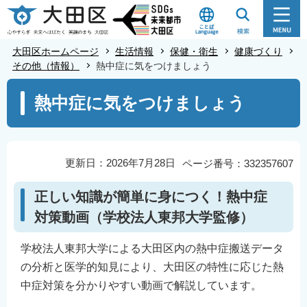
こ
の
ペ
大田区ホームページ
生活情報
保健・衛生
健康づくり
ー
その他（情報）
熱中症に気をつけましょう
ジ
本
熱中症に気をつけましょう
の
文
先
こ
頭
こ
で
か
更新日：2026年7月28日
ページ番号：332357607
す
ら
正しい知識が簡単に身につく！熱中症
対策動画（学校法人東邦大学監修）
学校法人東邦大学による大田区内の熱中症搬送データ
の分析と医学的知見により、大田区の特性に応じた熱
中症対策を分かりやすい動画で解説しています。