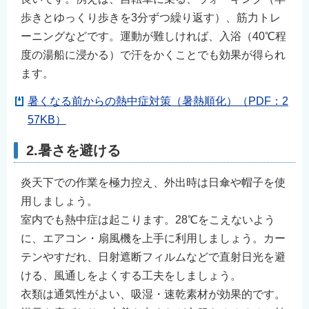
歩きとゆっくり歩きを3分ずつ繰り返す）、筋力トレ
ーニングなどです。運動が難しければ、入浴（40℃程
度の湯船に浸かる）で汗をかくことでも効果が得られ
ます。
暑くなる前からの熱中症対策（暑熱順化）（PDF：2
57KB）
2.暑さを避ける
炎天下での作業を極力控え、外出時は日傘や帽子を使
用しましょう。
室内でも熱中症は起こります。28℃をこえないよう
に、エアコン・扇風機を上手に利用しましょう。カー
テンやすだれ、日射遮断フィルムなどで直射日光を避
ける、風通しをよくする工夫をしましょう。
衣類は通気性がよい、吸湿・速乾素材が効果的です。