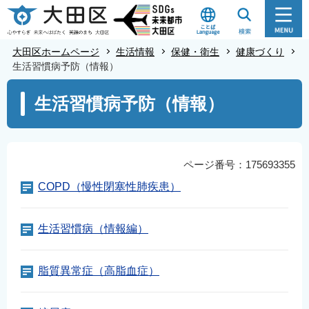
こ
の
ペ
大田区ホームページ
生活情報
保健・衛生
健康づくり
ー
生活習慣病予防（情報）
ジ
本
生活習慣病予防（情報）
の
文
先
こ
頭
こ
で
か
ページ番号：175693355
す
ら
COPD（慢性閉塞性肺疾患）
生活習慣病（情報編）
脂質異常症（高脂血症）