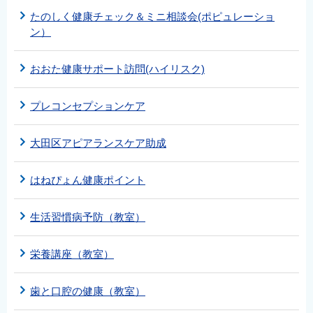
English
たのしく健康チェック＆ミニ相談会(ポピュレーショ
ン）
简体中文
繁體中文
おおた健康サポート訪問(ハイリスク)
한국어
नेपाली
プレコンセプションケア
Filipino
大田区アピアランスケア助成
はねぴょん健康ポイント
生活習慣病予防（教室）
栄養講座（教室）
歯と口腔の健康（教室）