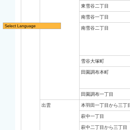
東雪谷二丁目
南雪谷一丁目
Select Language
南雪谷二丁目
日本語
English
简体中文
繁體中文
雪谷大塚町
한국어
田園調布本町
नेपाली
Filipino
田園調布一丁目
出雲
本羽田一丁目から三丁
萩中一丁目
萩中二丁目から三丁目