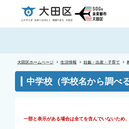
こ
の
ペ
ー
ジ
の
先
頭
大田区ホームページ
生活情報
妊娠・出産・子育て
で
す
本
中学校（学校名から調べ
文
こ
こ
か
ら
一部と表示がある場合は全てを含んでいないため