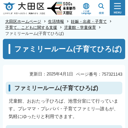
こ
の
ペ
大田区ホームページ
生活情報
妊娠・出産・子育て
ー
子育て、こどもに関する支援
児童館・学童保育
ファミリールーム(子育てひろば)
ジ
の
本
ファミリールーム(子育てひろば)
先
文
頭
こ
で
こ
す
か
更新日：2025年4月1日
ページ番号：757321143
ら
ファミリールーム(子育てひろば)
児童館、おおたっ子ひろば、池雪分室にて行っていま
す。プレママ・プレパパ・子育てファミリ―誰もが、
気軽にゆったりと利用できます。