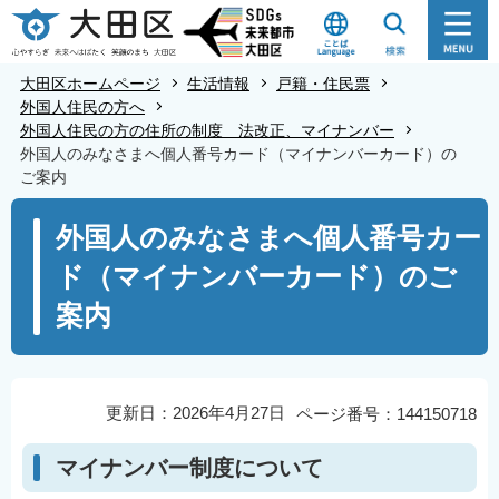
こ
の
ペ
大田区ホームページ
生活情報
戸籍・住民票
ー
外国人住民の方へ
外国人住民の方の住所の制度 法改正、マイナンバー
ジ
外国人のみなさまへ個人番号カード（マイナンバーカード）の
の
ご案内
先
本
頭
外国人のみなさまへ個人番号カー
文
で
ド（マイナンバーカード）のご
こ
す
こ
案内
か
ら
更新日：2026年4月27日
ページ番号：144150718
マイナンバー制度について