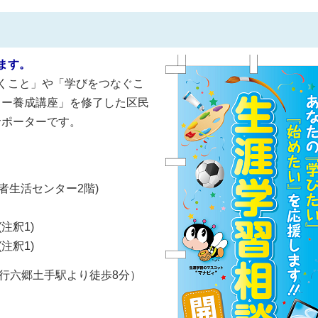
じます。
くこと」や「学びをつなぐこ
ター養成講座」を修了した区民
サポーターです。
費者生活センター2階)
注釈1)
注釈1)
急行六郷土手駅より徒歩8分）