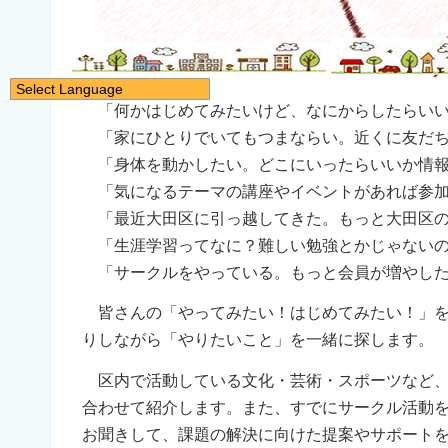
Select Language
「何かはじめてみたいけど、なにからしたらいい
日本語
「家にひとりでいてもつまならい。近くに友だち
English
「身体を動かしたい。どこにいったらいいか情報
简体中文
「気になるテーマの講座やイベントがあれば参加
繁體中文
「最近大田区に引っ越してきた。もっと大田区の
한국어
「生涯学習ってなに？難しい勉強とかじゃない
नेपाली
「サークルをやっている。もっと会員が増やした
Filipino
皆さんの「やってみたい！はじめてみたい！」を
りしながら「やりたいこと」を一緒に探します。
区内で活動している文化・芸術・スポーツなど、
合わせて紹介します。また、すでにサークル活動
お聞きして、課題の解決に向けた提案やサポート