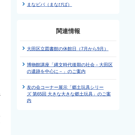
まなビバ（まなびば）
関連情報
大田区立図書館の休館日（7月から9月）
博物館講座「縄文時代後期の社会－大田区
の遺跡を中心に－」のご案内
友の会コーナー展示「郷土玩具シリー
ズ 第65回 大きな大きな郷土玩具」のご案
べ
内
に
を