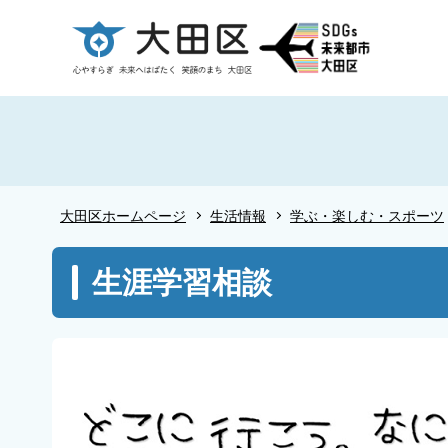
こ
の
ペ
ー
ジ
の
先
頭
大田区ホームページ
生活情報
学ぶ・楽しむ・スポーツ
で
す
本
生涯学習相談
文
こ
こ
か
ら