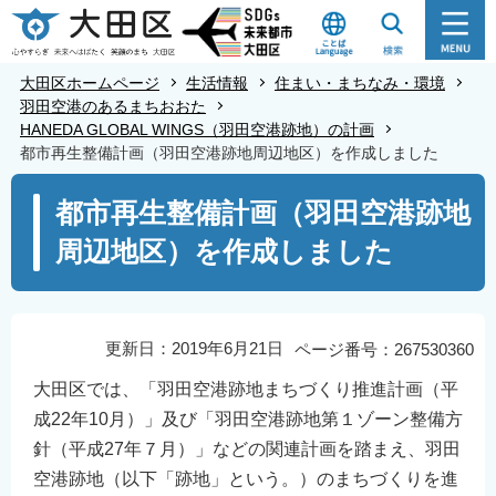
こ
の
ペ
大田区ホームページ
生活情報
住まい・まちなみ・環境
ー
羽田空港のあるまちおおた
HANEDA GLOBAL WINGS（羽田空港跡地）の計画
ジ
都市再生整備計画（羽田空港跡地周辺地区）を作成しました
の
本
先
都市再生整備計画（羽田空港跡地
文
頭
周辺地区）を作成しました
こ
で
こ
す
か
ら
更新日：2019年6月21日
ページ番号：267530360
大田区では、「羽田空港跡地まちづくり推進計画（平
成22年10月）」及び「羽田空港跡地第１ゾーン整備方
針（平成27年７月）」などの関連計画を踏まえ、羽田
空港跡地（以下「跡地」という。）のまちづくりを進