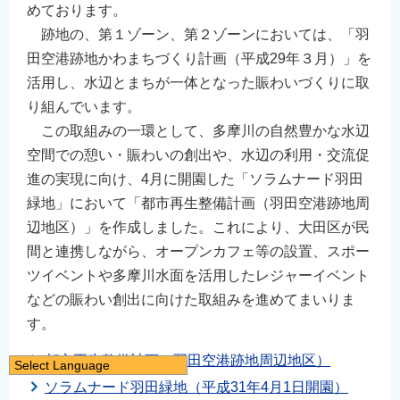
めております。
跡地の、第１ゾーン、第２ゾーンにおいては、「羽
田空港跡地かわまちづくり計画（平成29年３月）」を
活用し、水辺とまちが一体となった賑わいづくりに取
り組んでいます。
この取組みの一環として、多摩川の自然豊かな水辺
空間での憩い・賑わいの創出や、水辺の利用・交流促
進の実現に向け、4月に開園した「ソラムナード羽田
緑地」において「都市再生整備計画（羽田空港跡地周
辺地区）」を作成しました。これにより、大田区が民
間と連携しながら、オープンカフェ等の設置、スポー
ツイベントや多摩川水面を活用したレジャーイベント
などの賑わい創出に向けた取組みを進めてまいりま
す。
都市再生整備計画（羽田空港跡地周辺地区）
Select Language
ソラムナード羽田緑地（平成31年4月1日開園）
日本語