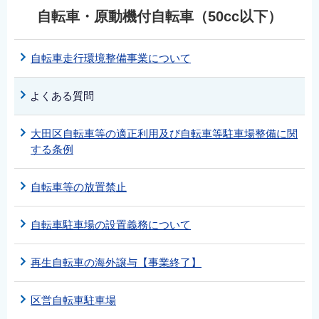
English
自転車・原動機付自転車（50cc以下）
简体中文
繁體中文
自転車走行環境整備事業について
한국어
よくある質問
नेपाली
Filipino
大田区自転車等の適正利用及び自転車等駐車場整備に関
する条例
自転車等の放置禁止
自転車駐車場の設置義務について
再生自転車の海外譲与【事業終了】
区営自転車駐車場