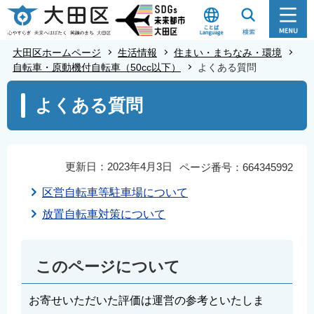
こ
の
ペ
大田区ホームページ
生活情報
住まい・まちなみ・環境
ー
自転車・原動機付自転車（50cc以下）
よくある質問
ジ
本
よくある質問
の
文
先
こ
頭
こ
で
か
更新日：2023年4月3日
ページ番号：664345992
す
ら
区営自転車等駐車場について
放置自転車対策について
このページについて
お寄せいただいた評価は運営の参考といたしま