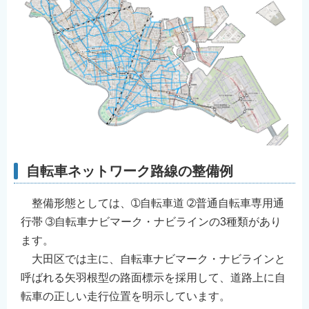
English
简体中文
繁體中文
한국어
नेपाली
Filipino
自転車ネットワーク路線の整備例
整備形態としては、➀自転車道 ➁普通自転車専用通
行帯 ➂自転車ナビマーク・ナビラインの3種類があり
ます。
大田区では主に、自転車ナビマーク・ナビラインと
呼ばれる矢羽根型の路面標示を採用して、道路上に自
転車の正しい走行位置を明示しています。