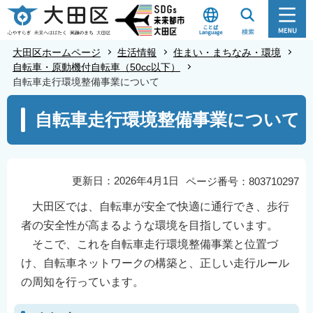
こ
の
ペ
大田区ホームページ
生活情報
住まい・まちなみ・環境
ー
自転車・原動機付自転車（50cc以下）
自転車走行環境整備事業について
ジ
の
本
自転車走行環境整備事業について
先
文
頭
こ
で
こ
す
か
更新日：2026年4月1日
ページ番号：803710297
ら
大田区では、自転車が安全で快適に通行でき、歩行
者の安全性が高まるような環境を目指しています。
そこで、これを自転車走行環境整備事業と位置づ
け、自転車ネットワークの構築と、正しい走行ルール
の周知を行っています。