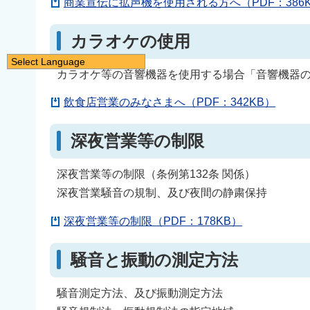
商業宣伝に拡声機を使用される方へ（PDF：386
カラオケの使用
Select Language
カラオケ等の音響機器を使用する場合「音響機器の使
日本語
English
飲食店営業のみなさまへ（PDF：342KB）
简体中文
深夜営業等の制限
繁體中文
한국어
深夜営業等の制限（条例第132条 関係）
नेपाली
深夜営業騒音の規制、及び夜間の静粛保持
Filipino
深夜営業等の制限（PDF：178KB）
騒音と振動の測定方法
騒音測定方法、及び振動測定方法