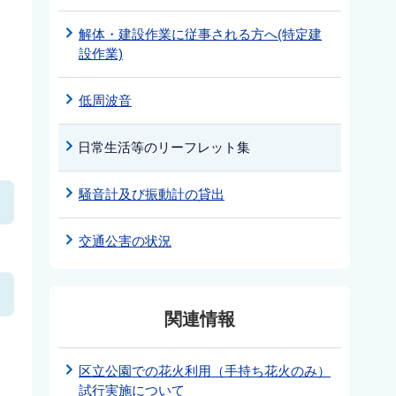
解体・建設作業に従事される方へ(特定建
ッ
設作業)
低周波音
日常生活等のリーフレット集
騒音計及び振動計の貸出
交通公害の状況
関連情報
区立公園での花火利用（手持ち花火のみ）
試行実施について