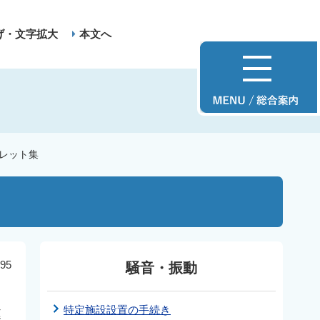
げ・文字拡大
本文へ
レット集
95
騒音・振動
特定施設設置の手続き
庭