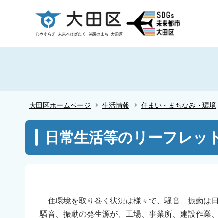
こ
の
ペ
ー
ジ
の
先
頭
大田区ホームページ
生活情報
住まい・まちなみ・環境
で
す
本
日常生活等のリーフレッ
文
こ
こ
か
ら
住環境を取り巻く状況は様々で、騒音、振動は日
騒音、振動の発生源が、工場、事業所、建設作業