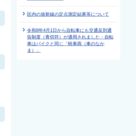
区内の放射線の定点測定結果等について
令和8年4月1日から自転車にも交通反則通
告制度（青切符）が適用されました・自転
車はバイクと同じ「軽車両（車のなか
ま）」