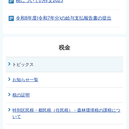
税についての作文2025
English
简体中文
令和8年度(令和7年分)の給与支払報告書の提出
繁體中文
한국어
नेपाली
税金
Filipino
トピックス
お知らせ一覧
税の証明
特別区民税・都民税（住民税）・森林環境税の課税につ
いて