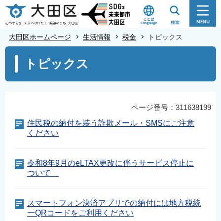
こ
の
ペ
大田区ホームページ
生活情報
税金
トピックス
ー
本
ジ
トピックス
文
の
こ
先
こ
頭
か
ページ番号：311638199
で
ら
住民税の納付を装う詐欺メール・SMSにご注意
す
ください
令和8年9月のeLTAX更改に伴うサービス停止に
ついて
スマートフォン決済アプリでの納付には地方税統
一QRコードをご利用ください