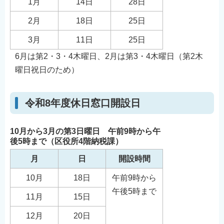
1月
14日
28日
English
2月
18日
25日
简体中文
3月
11日
25日
繁體中文
한국어
6月は第2・3・4木曜日、2月は第3・4木曜日（第2木
曜日祝日のため）
नेपाली
Filipino
令和8年度休日窓口開設日
10月から3月の第3日曜日 午前9時から午
後5時まで（区役所4階納税課）
月
日
開設時間
10月
18日
午前9時から
午後5時まで
11月
15日
12月
20日