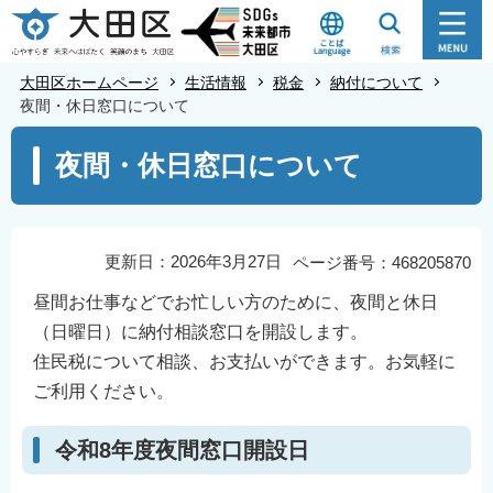
こ
の
ペ
大田区ホームページ
生活情報
税金
納付について
ー
夜間・休日窓口について
ジ
本
夜間・休日窓口について
の
文
先
こ
頭
こ
で
か
更新日：2026年3月27日
ページ番号：468205870
す
ら
昼間お仕事などでお忙しい方のために、夜間と休日
（日曜日）に納付相談窓口を開設します。
住民税について相談、お支払いができます。お気軽に
ご利用ください。
令和8年度夜間窓口開設日