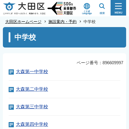
こ
の
ペ
大田区ホームページ
施設案内・予約
中学校
ー
本
ジ
中学校
文
の
こ
先
こ
頭
か
ページ番号：896609997
で
ら
大森第一中学校
す
大森第二中学校
大森第三中学校
大森第四中学校