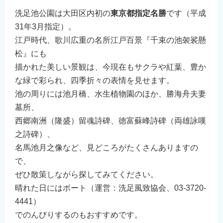
洗足池公園は大田区内初の
東京都指定名勝
です（平成
31年3月指定）。
江戸時代、歌川広重の名所江戸百景『千束の池袈裟懸
松』にも
描かれた美しい景観は、今現在もサクラや紅葉、豊か
な緑で彩られ、四季折々の表情を見せます。
池の周りには池月橋、水生植物園のほか、勝海舟夫妻
墓所、
西郷南洲（隆盛）留魂詩碑、徳富蘇峰詩碑（両雄詠嘆
之詩碑）、
名馬池月之像など、見どころがたくさんありますの
で、
ぜひ散策しながら探してみてください。
晴れた日にはボート（運営：洗足風致協会、03-3720-
4441）
でのんびりするのもおすすめです。