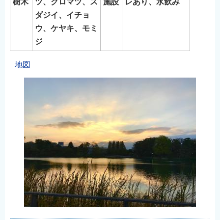
樹木
ツ、クロマツ、ス
施設
レあり、水飲み
English
ダジイ、イチョ
简体中文
ウ、ケヤキ、モミ
繁體中文
ジ
한국어
地図
नेपाली
Filipino