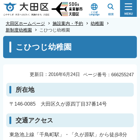
こ
の
ペ
大田区ホームページ
施設案内・予約
幼稚園
ー
新制度幼稚園
こひつじ幼稚園
ジ
本
こひつじ幼稚園
の
文
先
こ
頭
こ
で
か
更新日：2016年6月24日
ページ番号：666255247
す
ら
所在地
〒146-0085 大田区久が原四丁目37番14号
交通アクセス
東急池上線「千鳥町駅」・「久が原駅」から徒歩8分