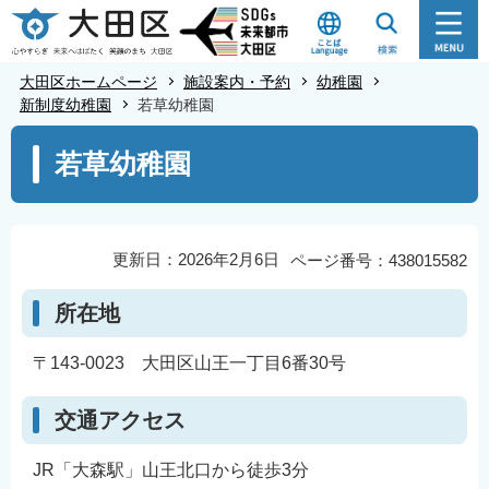
こ
の
ペ
大田区ホームページ
施設案内・予約
幼稚園
ー
新制度幼稚園
若草幼稚園
ジ
本
若草幼稚園
の
文
先
こ
頭
こ
で
か
更新日：2026年2月6日
ページ番号：438015582
す
ら
所在地
〒143-0023 大田区山王一丁目6番30号
交通アクセス
JR「大森駅」山王北口から徒歩3分