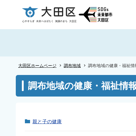
こ
の
ペ
ー
ジ
の
先
頭
大田区ホームページ
調布地域
調布地域の健康・福祉情
で
す
本
調布地域の健康・福祉情
文
こ
こ
か
ら
親と子の健康