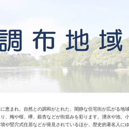
緑に恵まれ、自然との調和がとれた、閑静な住宅街が広がる地
より、梅や桜、欅、銀杏などが街並みを彩ります。湧水や池、
古墳や竪穴式住居などが発見されているほか、歴史的著名人に