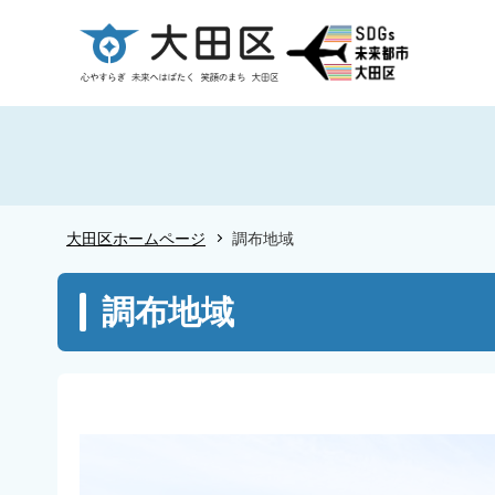
こ
の
ペ
ー
ジ
の
先
頭
大田区ホームページ
調布地域
で
す
本
調布地域
文
こ
こ
か
ら