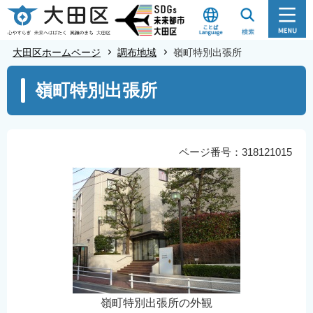
こ
の
ペ
大田区ホームページ
調布地域
嶺町特別出張所
ー
本
ジ
嶺町特別出張所
文
の
こ
先
こ
頭
か
ページ番号：318121015
で
ら
す
嶺町特別出張所の外観