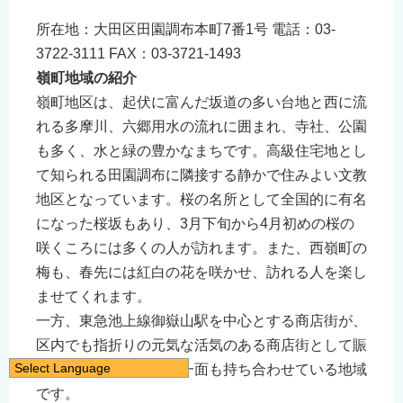
所在地：大田区田園調布本町7番1号 電話：03-
3722-3111 FAX：03-3721-1493
嶺町地域の紹介
嶺町地区は、起伏に富んだ坂道の多い台地と西に流
れる多摩川、六郷用水の流れに囲まれ、寺社、公園
も多く、水と緑の豊かなまちです。高級住宅地とし
て知られる田園調布に隣接する静かで住みよい文教
地区となっています。桜の名所として全国的に有名
になった桜坂もあり、3月下旬から4月初めの桜の
咲くころには多くの人が訪れます。また、西嶺町の
梅も、春先には紅白の花を咲かせ、訪れる人を楽し
ませてくれます。
一方、東急池上線御嶽山駅を中心とする商店街が、
区内でも指折りの元気な活気のある商店街として賑
Select Language
わいをみせ、庶民的な一面も持ち合わせている地域
日本語
です。