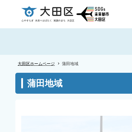
こ
の
ペ
ー
ジ
の
先
頭
大田区ホームページ
蒲田地域
で
す
本
蒲田地域
文
こ
こ
か
ら