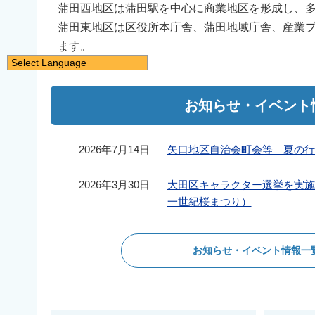
蒲田西地区は蒲田駅を中心に商業地区を形成し、
蒲田東地区は区役所本庁舎、蒲田地域庁舎、産業プ
ます。
Select Language
日本語
English
お知らせ・イベント
简体中文
繁體中文
2026年7月14日
矢口地区自治会町会等 夏の行
한국어
2026年3月30日
大田区キャラクター選挙を実施
नेपाली
一世紀桜まつり）
Filipino
お知らせ・イベント情報一