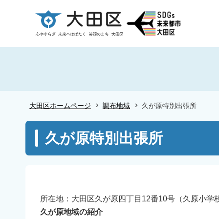
こ
の
ペ
ー
ジ
の
先
頭
大田区ホームページ
調布地域
久が原特別出張所
で
す
本
久が原特別出張所
文
こ
こ
か
ら
所在地：大田区久が原四丁目12番10号（久原小学校併設） 電
久が原地域の紹介