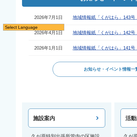
2026年7月1日
地域情報紙「くがはら」143号
Select Language
2026年4月1日
地域情報紙「くがはら」142号
日本語
English
2026年1月1日
地域情報紙「くがはら」141号
简体中文
繁體中文
お知らせ・イベント情報一
한국어
नेपाली
Filipino
施設案内
活動
久が原特別出張所管内の区施設
久が