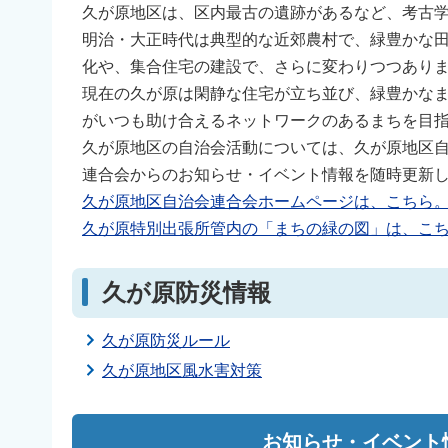
久が原地区は、区内最古の遺跡があるなど、考古
明治・大正時代は典型的な近郊農村で、緑豊かな
化や、集合住宅の建設で、さらに変わりつつあり
現在の久が原は閑静な住宅が立ち並び、緑豊かな
がいつも助け合えるネットワークのあるまちを目
久が原地区の自治会活動については、久が原地区自
連合会からのお知らせ・イベント情報を随時更新
久が原地区自治会連合会ホームページは、こちら
久が原特別出張所管内の「まちの緑の図」は、こ
久が原防災情報
久が原防災ルール
久が原地区風水害対策
お知らせ・イベント