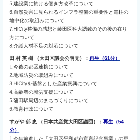
5.建設業に於ける働き方改革について
English
6.自然災害に見られるインフラ整備の重要性と電柱の
简体中文
地中化の取組みについて
繁體中文
7.HICity整備の感想と藤田医科大誘致のその後の在り
한국어
方について
नेपाली
8.介護人材不足の対応について
Filipino
田 村 英 樹 （大田区議会公明党）：
再生（61分）
1.今後の都区連携について
2.地域防災の取組みについて
3.HICityを基盤とした産業振興について
4.高齢者の就労支援について
5.蒲田駅周辺のまちづくりについて
6.教育行政について
すがや 郁 恵 （日本共産党大田区議団）：
再生（54
分）
1.今年前進した「大田区平和都市宣言記念事業」の更