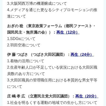
3.大阪関西万博の機運醸成について
4.メディアを通じた更なるシティプロモーションの推
進について
おぎの 稔 （東京政策フォーラム（都民ファースト・
国民民主・無所属の会））
：
再生（12
分）
1.SDGsについて
2.羽田空港について
伊 藤 つばさ （つばさ大田区議団）：
再生（24分）
1.着物の活用について
2.生産年齢人口が不足している状況における大田区職
員数のあり方について
3.大田区職員の管理職任用における本質的な男女平等
について
庄 嶋 孝 広 （立憲民主党大田区議団）：
再生（20分）
1.社会を明るくする運動の地域での生かし方について