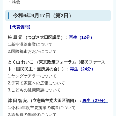
・延会
令和6年9月17日（第2日）
【代表質問】
松 原 元 （つばさ大田区議団）：
再生（12
分）
1.新空港線事業について
2.国際都市おおたについて
とく山 れいこ （東京政策フォーラム（都民ファース
ト・国民民主・無所属の会））：
再生（24
分）
1.ヤングケアラーについて
2.子育て家庭への広報について
3.こどもの健康問題について
津 田 智 紀 （立憲民主党大田区議団）：
再生（27
分）
1.令和5年度主要施策の成果について
2.給食費の無償化について