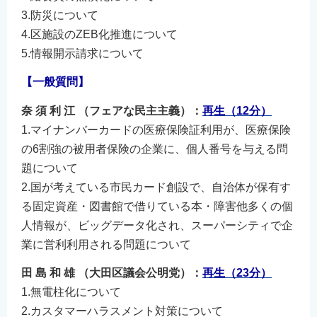
3.防災について
4.区施設のZEB化推進について
5.情報開示請求について
【一般質問】
奈 須 利 江 （フェアな民主主義）：
再生（12分）
1.マイナンバーカードの医療保険証利用が、医療保険
の6割強の被用者保険の企業に、個人番号を与える問
題について
2.国が考えている市民カード創設で、自治体が保有す
る固定資産・図書館で借りている本・障害他多くの個
人情報が、ビッグデータ化され、スーパーシティで企
業に営利利用される問題について
田 島 和 雄 （大田区議会公明党）：
再生（23分）
1.無電柱化について
2.カスタマーハラスメント対策について