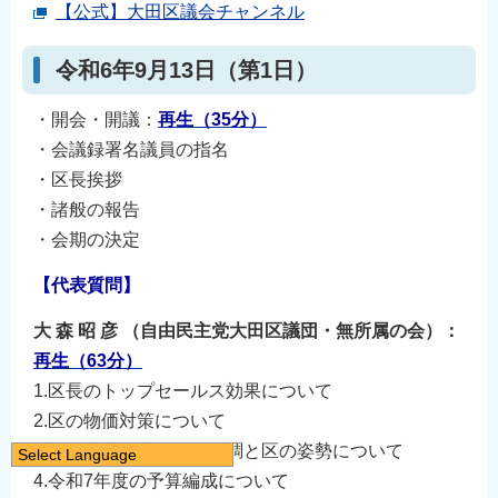
【公式】大田区議会チャンネル
令和6年9月13日（第1日）
・開会・開議：
再生（35
分）
・会議録署名議員の指名
・区長挨拶
・諸般の報告
・会期の決定
【代表質問】
大 森 昭 彦 （自由民主党大田区議団・無所属の会）：
再生（63分）
1.区長のトップセールス効果について
2.区の物価対策について
3.都区連携を踏まえた財調と区の姿勢について
Select Language
4.令和7年度の予算編成について
日本語