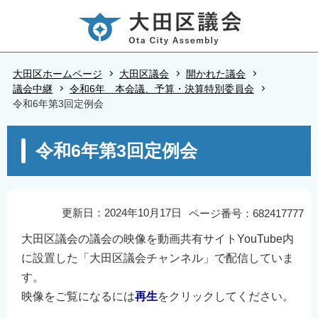
こ
の
ペ
ー
大田区ホームページ
大田区議会
開かれた議会
ジ
議会中継
令和6年 本会議、予算・決算特別委員会
令和6年第3回定例会
の
先
本
頭
令和6年第3回定例会
文
で
こ
す
こ
か
更新日：2024年10月17日
ページ番号：682417777
ら
大田区議会の議会の映像を動画共有サイトYouTube内
に設置した「大田区議会チャンネル」で配信していま
す。
映像をご覧になるには
再生
をクリックしてください。