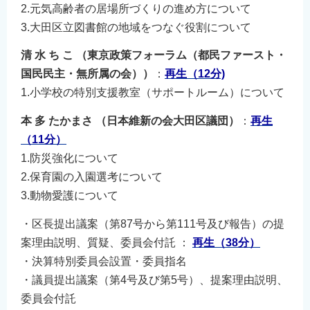
2.元気高齢者の居場所づくりの進め方について
3.大田区立図書館の地域をつなぐ役割について
清 水 ち こ （東京政策フォーラム（都民ファースト・
国民民主・無所属の会））
：
再生（12分)
1.小学校の特別支援教室（サポートルーム）について
本 多 たかまさ （日本維新の会大田区議団）
：
再生
（11
分）
1.防災強化について
2.保育園の入園選考について
3.動物愛護について
・区長提出議案（第87号から第111号及び報告）の提
案理由説明、質疑、委員会付託 ：
再生（38
分）
・決算特別委員会設置・委員指名
・議員提出議案（第4号及び第5号）、提案理由説明、
委員会付託