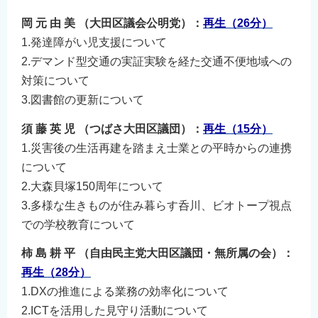
岡 元 由 美 （大田区議会公明党）：
再生（26分）
1.発達障がい児支援について
2.デマンド型交通の実証実験を経た交通不便地域への
対策について
3.図書館の更新について
須 藤 英 児 （つばさ大田区議団）：
再生（15分）
1.災害後の生活再建を踏まえ士業との平時からの連携
について
2.大森貝塚150周年について
3.多様な生きものが住み暮らす呑川、ビオトープ視点
での学校教育について
柿 島 耕 平 （自由民主党大田区議団・無所属の会）：
再生（28分）
1.DXの推進による業務の効率化について
2.ICTを活用した見守り活動について