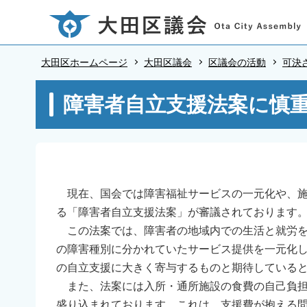
こ
の
ペ
大田区ホームページ
大田区議会
区議会の活動
可決
ー
ジ
本
障害者自立支援法案に慎重
の
文
先
こ
頭
こ
で
か
す
ら
現在、国会では障害福祉サービスの一元化や、施
る「障害者自立支援法案」が審議されております
この法案では、障害者の地域内での生活と就労を
の障害種別に分かれていたサービス提供を一元化
の自立支援に大きく寄与するものと期待している
また、法案には入所・通所施設の食費の自己負担
盛り込まれております。これは、支援費が抱える