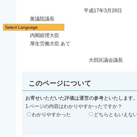
平成17年3月28日
衆議院議長
参議院議長
Select Language
日本語
内閣総理大臣
厚生労働大臣 あて
English
简体中文
大田区議会議長
繁體中文
한국어
このページについて
नेपाली
Filipino
お寄せいただいた評価は運営の参考といたします
1.ページの内容はわかりやすかったですか？
わかりやすかった
どちらともいえな