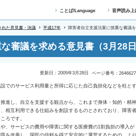
ことば/Language
音声読み上
された意見書・決議
平成17年
障害者自立支援法案に慎重な審議を
な審議を求める意見書（3月28
更新日：2005年3月28日
ページ番号：2646627
設でのサービス利用量と所得に応じた自己負担化などを柱と
。
推進し、自立を支援する観点から、これまで身体・知的・精
し、相互利用できる仕組みを創設するものとされており、障害
ところです。
や、サービスの費用や障害に関する医療費の1割負担の導入が
問題を改善し、国民の信頼を得て安定的に運営するための、よ