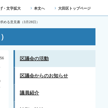
げ・文字拡大
本文へ
大田区トップページ
求める意見書（3月28日）
日）
56
区議会の活動
す
区議会からのお知らせ
神
者
議員紹介
り