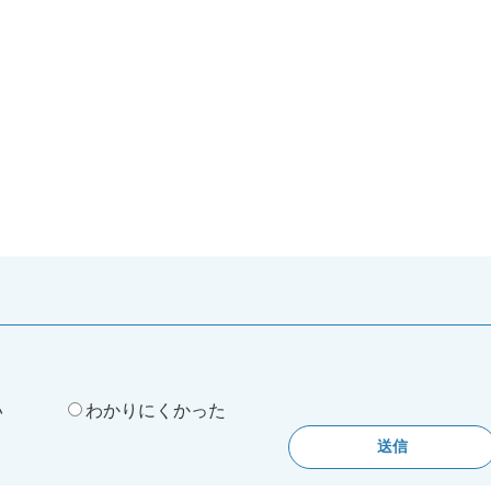
。
い
わかりにくかった