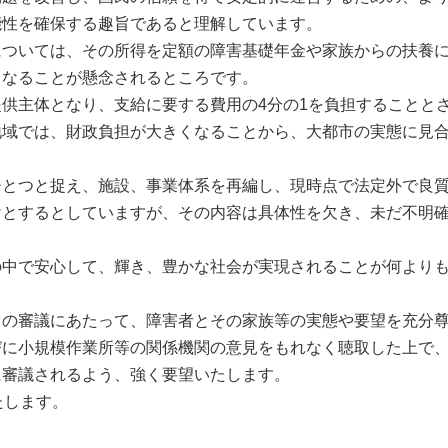
能性を確保する趣旨であると理解しています。
ついては、その所得を定額の障害基礎年金や家族からの扶養
となることが懸念されるところです。
供主体となり、支給に要する費用の4分の1を負担することと
地域では、財政負担が大きくなることから、大都市の実態に見
とつと捉え、施設、事業体系を再編し、現時点で法定外で良
けとするとしていますが、その内容は具体性を欠き、未だ不明
中で安心して、輝き、豊かな社会が実現されることが何より
の審議にあたって、障害者とその家族等の実態や要望を充分
びに小規模作業所等の関係機関の意見をもれなく聴取した上で
に審議されるよう、強く要望いたします。
たします。