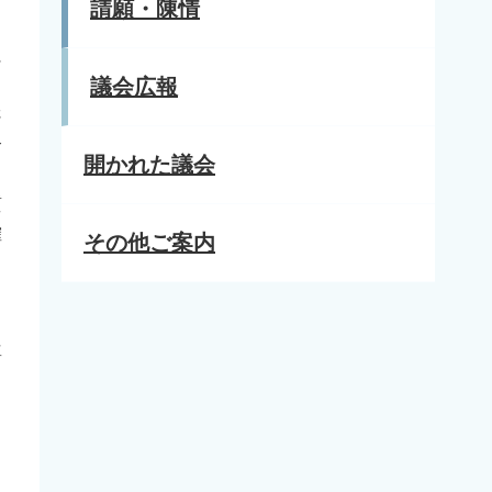
請願・陳情
に
議会広報
さ
合
開かれた議会
質
確
その他ご案内
も
尊
、