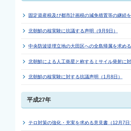
固定資産税及び都市計画税の減免措置等の継続を求
北朝鮮の核実験に抗議する声明（9月9日）
中央防波堤埋立地の大田区への全島帰属を求める
北朝鮮による人工衛星と称するミサイル発射に対
北朝鮮の核実験に対する抗議声明（1月8日）
平成27年
テロ対策の強化・充実を求める意見書（12月7日