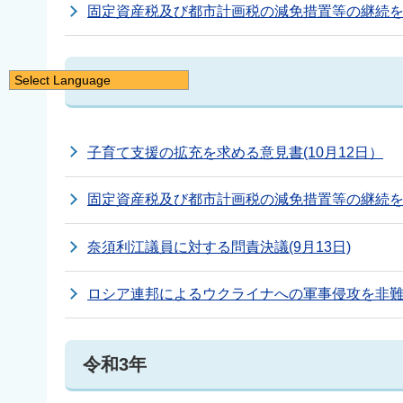
固定資産税及び都市計画税の減免措置等の継続を求め
令和4年
Select Language
日本語
English
子育て支援の拡充を求める意見書(10月12日）
简体中文
繁體中文
固定資産税及び都市計画税の減免措置等の継続を求め
한국어
नेपाली
奈須利江議員に対する問責決議(9月13日)
Filipino
ロシア連邦によるウクライナへの軍事侵攻を非難
令和3年