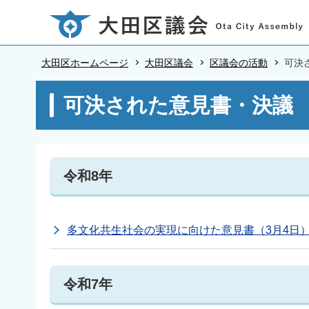
こ
の
ペ
大田区ホームページ
大田区議会
区議会の活動
可決
ー
ジ
本
可決された意見書・決議
の
文
先
こ
頭
こ
で
か
令和8年
す
ら
多文化共生社会の実現に向けた意見書（3月4日
令和7年