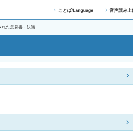
ことば/Language
音声読み上
された意見書・決議
ページ番号：4971139
）