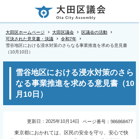
こ
の
ペ
ー
大田区ホームページ
大田区議会
区議会の活動
ジ
可決された意見書・決議
令和7年
雪谷地区における浸水対策のさらなる事業推進を求める意見書
の
（10月10日）
先
頭
本
雪谷地区における浸水対策のさら
で
文
す
なる事業推進を求める意見書（10
こ
こ
月10日）
か
ら
更新日：2025年10月14日
ページ番号：986868477
東京都におかれては、区民の安全を守り、安心で快