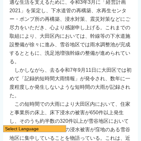
適な生活を支えるために、令和3年3月に「経営計画
2021」を策定し、下水道管の再構築、水再生センタ
ー・ポンプ所の再構築、浸水対策、震災対策などにご
尽力をいただき、心より感謝申し上げる。これまでの
取組により、大田区内においては、幹線等の下水道施
設整備が徐々に進み、雪谷地区では雨水調整池が完成
するとともに、洗足池増強幹線の整備が進められてい
る。
しかしながら、去る令和7年9月11日に大田区では初
めて「記録的短時間大雨情報」が発令され、数年に一
度程度しか発生しないような短時間の大雨が記録され
た。
この短時間での大雨により大田区内において、住家
と事業所の床上、床下浸水の被害が650件以上発生
し、そのうち約半数の320件以上が雪谷地区において
Select Language
生じており、大田区内での浸水被害が窪地のある雪谷
日本語
地区に集中していることを物語っている。これは、近