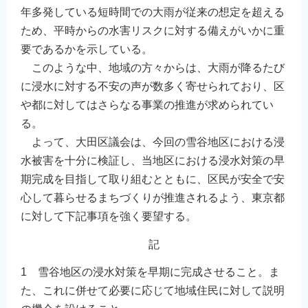
年多発している短時間での大雨が従来の想定を超える
English
ため、平時からの水害リスクに対する備えがいかに重
简体中文
要であるかを示している。
繁體中文
このような中、地域の方々からは、大雨が降るたび
한국어
に浸水に対する不安の声が数多く寄せられており、区
नेपाली
や都に対してはさらなる事業の推進が求められてい
Filipino
る。
よって、大田区議会は、今回の雪谷地区における浸
水被害を十分に検証し、当地区における浸水対策の早
期完成を目指して取り組むとともに、区民が安全で安
心して暮らせるまちづくりが推進されるよう、東京都
に対して下記事項を強く要望する。
記
1 雪谷地区の浸水対策を早期に完成させること。ま
た、これに併せて必要に応じて地域住民に対して説明